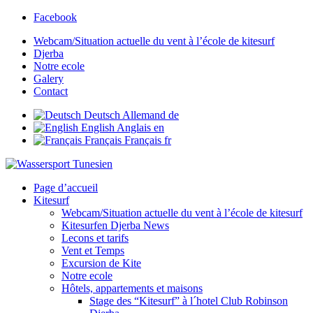
Facebook
Webcam/Situation actuelle du vent à l’école de kitesurf
Djerba
Notre ecole
Galery
Contact
Deutsch
Allemand
de
English
Anglais
en
Français
Français
fr
Page d’accueil
Kitesurf
Webcam/Situation actuelle du vent à l’école de kitesurf
Kitesurfen Djerba News
Lecons et tarifs
Vent et Temps
Excursion de Kite
Notre ecole
Hôtels, appartements et maisons
Stage des “Kitesurf” à l´hotel Club Robinson