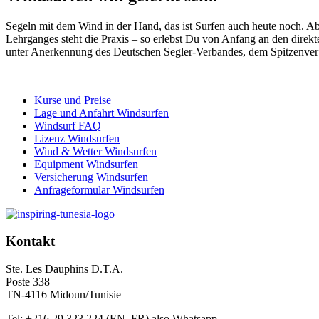
Segeln mit dem Wind in der Hand, das ist Surfen auch heute noch. Abe
Lehrganges steht die Praxis – so erlebst Du von Anfang an den dir
unter Anerkennung des Deutschen Segler-Verbandes, dem Spitzenverb
Kurse und Preise
Lage und Anfahrt Windsurfen
Windsurf FAQ
Lizenz Windsurfen
Wind & Wetter Windsurfen
Equipment Windsurfen
Versicherung Windsurfen
Anfrageformular Windsurfen
Kontakt
Ste. Les Dauphins D.T.A.
Poste 338
TN-4116 Midoun/Tunisie
Tel: +216 29 323 224 (EN, FR) also Whatsapp