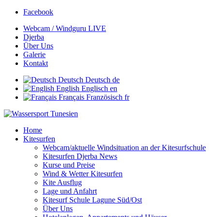
Facebook
Webcam / Windguru LIVE
Djerba
Über Uns
Galerie
Kontakt
Deutsch
Deutsch
de
English
Englisch
en
Français
Französisch
fr
Home
Kitesurfen
Webcam/aktuelle Windsituation an der Kitesurfschule
Kitesurfen Djerba News
Kurse und Preise
Wind & Wetter Kitesurfen
Kite Ausflug
Lage und Anfahrt
Kitesurf Schule Lagune Süd/Ost
Über Uns