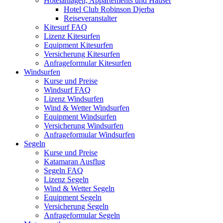
Hotelanlagen, Appartements und Häuser
Hotel Club Robinson Djerba
Reiseveranstalter
Kitesurf FAQ
Lizenz Kitesurfen
Equipment Kitesurfen
Versicherung Kitesurfen
Anfrageformular Kitesurfen
Windsurfen
Kurse und Preise
Windsurf FAQ
Lizenz Windsurfen
Wind & Wetter Windsurfen
Equipment Windsurfen
Versicherung Windsurfen
Anfrageformular Windsurfen
Segeln
Kurse und Preise
Katamaran Ausflug
Segeln FAQ
Lizenz Segeln
Wind & Wetter Segeln
Equipment Segeln
Versicherung Segeln
Anfrageformular Segeln