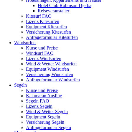
Hotelanlagen, Appartements und Häuser
Hotel Club Robinson Djerba
Reiseveranstalter
Kitesurf FAQ
Lizenz Kitesurfen
Equipment Kitesurfen
Versicherung Kitesurfen
Anfrageformular Kitesurfen
Windsurfen
Kurse und Preise
Windsurf FAQ
Lizenz Windsurfen
Wind & Wetter Windsurfen
Equipment Windsurfen
Versicherung Windsurfen
Anfrageformular Windsurfen
Segeln
Kurse und Preise
Katamaran Ausflug
Segeln FAQ
Lizenz Segeln
Wind & Wetter Segeln
Equipment Segeln
Versicherung Segeln
Anfrageformular Segeln