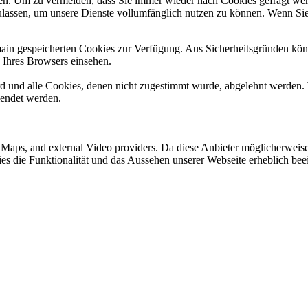
n. Um zu vermeiden, dass Sie immer wieder nach Cookies gefragt werde
ulassen, um unsere Dienste vollumfänglich nutzen zu können. Wenn Sie
omain gespeicherten Cookies zur Verfügung. Aus Sicherheitsgründen k
n Ihres Browsers einsehen.
ird und alle Cookies, denen nicht zugestimmt wurde, abgelehnt werden. 
lendet werden.
e Maps, and external Video providers. Da diese Anbieter möglicherwei
okies die Funktionalität und das Aussehen unserer Webseite erheblich 