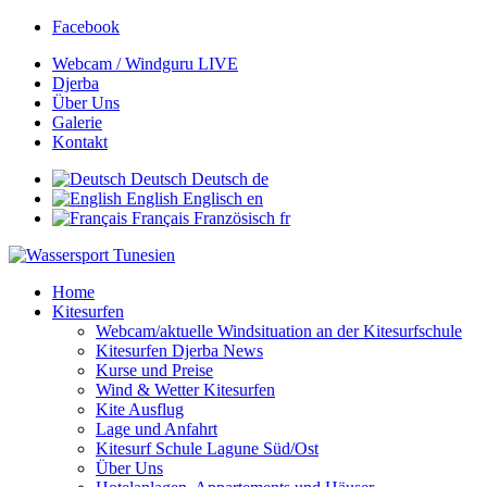
Facebook
Webcam / Windguru LIVE
Djerba
Über Uns
Galerie
Kontakt
Deutsch
Deutsch
de
English
Englisch
en
Français
Französisch
fr
Home
Kitesurfen
Webcam/aktuelle Windsituation an der Kitesurfschule
Kitesurfen Djerba News
Kurse und Preise
Wind & Wetter Kitesurfen
Kite Ausflug
Lage und Anfahrt
Kitesurf Schule Lagune Süd/Ost
Über Uns